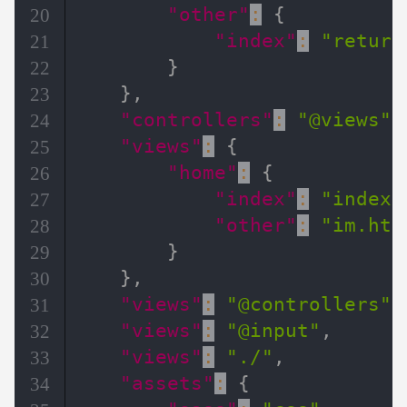
"other"
:
{
20
"index"
:
"return
21
}
22
}
,
23
"controllers"
:
"@views"
,
24
"views"
:
{
25
"home"
:
{
26
"index"
:
"index.
27
"other"
:
"im.htm
28
}
29
}
,
30
"views"
:
"@controllers"
,
31
"views"
:
"@input"
,
32
"views"
:
"./"
,
33
"assets"
:
{
34