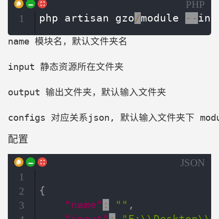
PHP
php artisan gzo
/
module 
--
inp
1
name 模块名，默认文件夹名

input 静态资源所在文件夹

output 输出文件夹，默认输入文件夹

configs 对应关系json, 默认输入文件夹下 modu
配置
JSON
1
{
2
"name"
:
""
,
3