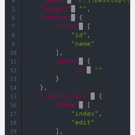
"input"
:
"F:\\Desktop\\w
4
"output"
:
""
,
5
"tables"
:
{
6
"file"
:
[
7
"id"
,
8
"name"
9
]
,
10
"pAth"
:
{
11
"id"
:
""
12
}
13
}
,
14
"controllers"
:
{
15
"home"
:
[
16
"index"
,
17
"edit"
18
]
,
19