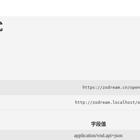
式
https://zodream.cn/open
http://zodream.localhost/o
字段值
application/vnd.api+json