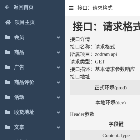
返回首页
接口：请求格式
项目主页
接口：请求格
会员
接口详情
接口名称：
请求格式
商品
所属项目：
zodram api
请求类型：
GET
广告
接口描述：
基本请求参数响应
接口地址
商品评价
正式环境(prod)
活动
本地环境(dev)
收货地址
Header参数
字段键
文章
Content-Type