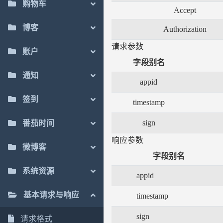
购物车
Accept
博客
Authorization
请求参数
账户
字段别名
通知
appid
签到
timestamp
sign
番茄时间
响应参数
微博客
字段别名
系统资源
appid
基本请求与响应
timestamp
sign
请求格式