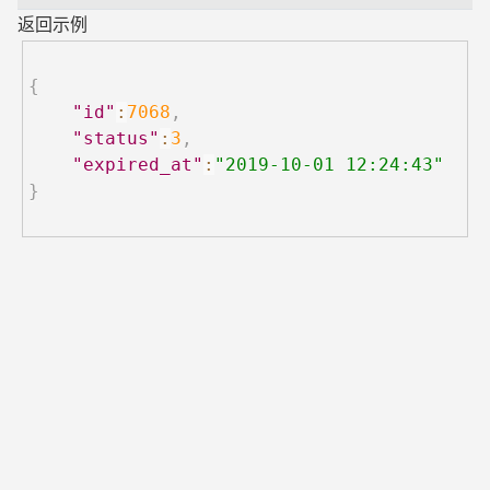
返回示例
{
"id"
:
7068
,
"status"
:
3
,
"expired_at"
:
"2019-10-01 12:24:43"
}