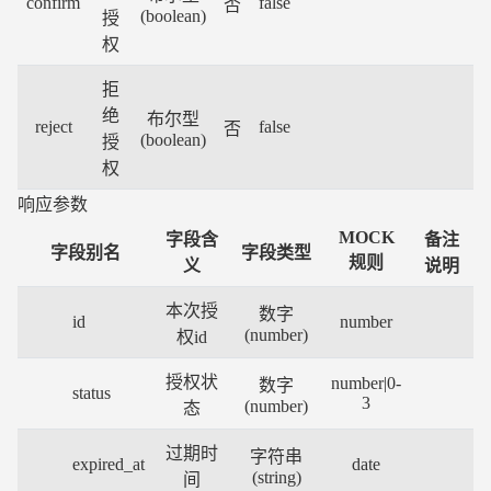
confirm
false
否
(boolean)
授
权
拒
绝
布尔型
reject
false
否
(boolean)
授
权
响应参数
MOCK
字段含
备注
字段别名
字段类型
规则
义
说明
本次授
数字
id
number
(number)
权id
授权状
number|0-
数字
status
3
(number)
态
过期时
字符串
expired_at
date
(string)
间