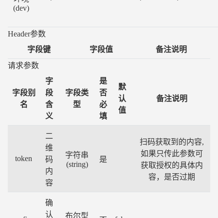
(dev)
Header参数
字段键
字段值
备注说明
请求参数
字
是
默
字段别
段
字段类
否
认
备注说明
名
含
型
必
值
义
填
二
扫码获取到的内容,
维
如果只传此参数可
字符串
token
码
是
(string)
获取授权的具体内
内
容，是否过期
容
确
认
布尔型