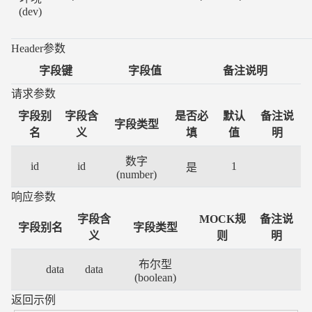
(dev)
Header参数
字段键
字段值
备注说明
请求参数
字段别
字段含
是否必
默认
备注说
字段类型
名
义
填
值
明
数字
id
id
1
是
(number)
响应参数
字段含
MOCK规
备注说
字段别名
字段类型
义
则
明
布尔型
data
data
(boolean)
返回示例