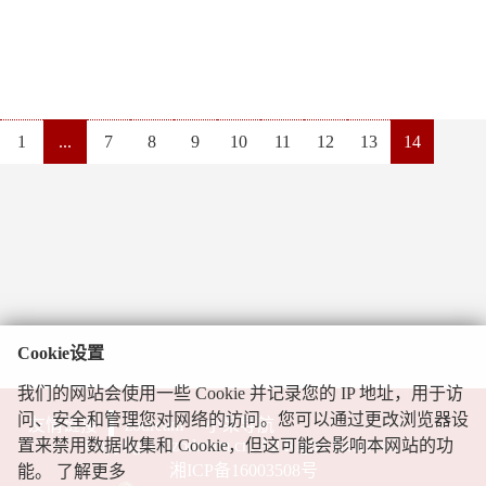
1
...
7
8
9
10
11
12
13
14
Cookie设置
我们的网站会使用一些 Cookie 并记录您的 IP 地址，用于访
问、安全和管理您对网络的访问。您可以通过更改浏览器设
友情链接
zodream
小呆导航
Copyright ©zodream.cn, All Rights Reserved.
置来禁用数据收集和 Cookie，但这可能会影响本网站的功
湘ICP备16003508号
能。
了解更多