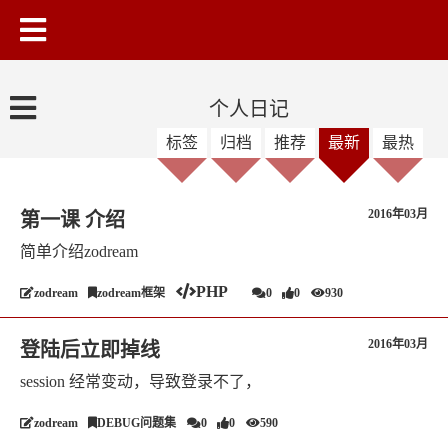
个人日记
标签
归档
推荐
最新
最热
2016年03月
第一课 介绍
简单介绍zodream
PHP
zodream
zodream框架
0
0
930
2016年03月
登陆后立即掉线
session 经常变动，导致登录不了，
zodream
DEBUG问题集
0
0
590