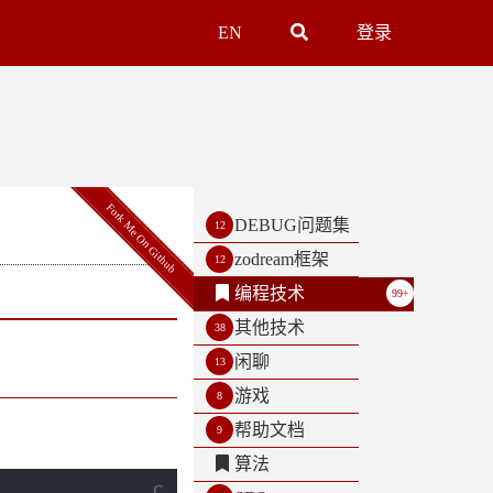
EN
登录
Fork Me On Github
DEBUG问题集
12
zodream框架
12
编程技术
99+
其他技术
38
闲聊
13
游戏
8
帮助文档
9
算法
c