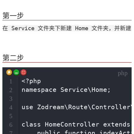
第一步
在 Service 文件夹下新建 Home 文件夹，并新建 H
第二步
php
<?php

1
namespace Service\Home;

2
3
use Zodream\Route\Controller\
4
5
class HomeController extends 
6
    public function indexActi
7