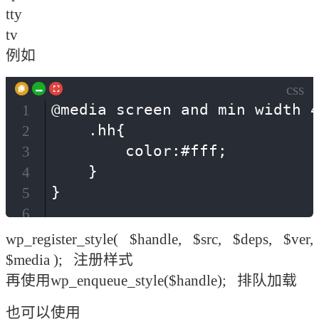
tty

tv 

例如 
css
@media screen and min width 4
1
    .hh{

2
        color:#fff;

3
    }

4
5
6
wp_register_style( $handle, $src, $deps, $ver, 
$media );   注册样式

再使用wp_enqueue_style($handle);   排队加载
也可以使用