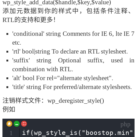
wp_style_add_data($handle,$key,$value) 

添加元数据到你的样式中，包括条件注释、
RTL的支持和更多！
'conditional' string Comments for IE 6, lte IE 7
etc.
'rtl' bool|string To declare an RTL stylesheet.
'suffix' string Optional suffix, used in
combination with RTL.
'alt' bool For rel="alternate stylesheet".
'title' string For preferred/alternate stylesheets.
注销样式文件：wp_deregister_style()

例如
php
if(wp_style_is("boostop.min",
1