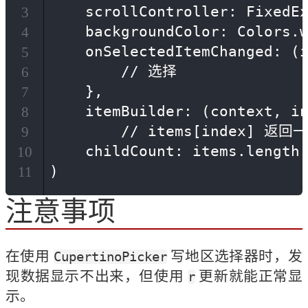
    scrollController: FixedEx
3
    backgroundColor: Colors.w
4
    onSelectedItemChanged: (i
5
        // 选择

6
    },

7
    itemBuilder: (context, in
8
        // items[index] 
9
    childCount: items.length,
10
)
11
注意事项
在使用 
 写地区选择器时，发
CupertinoPicker
现数据显示不出来，但使用 
 更新就能正常显
r
示。