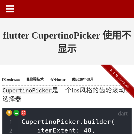
flutter CupertinoPicker 使用不
显示
Fork Me On Github
zodream
编程技术
Flutter
2020年09月
是一个ios风格的齿轮滚动的
CupertinoPicker
选择器
dart
CupertinoPicker.builder(

1
    itemExtent: 40,

2