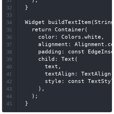
    );

31
  }

32
33
  Widget buildTextItem(String
34
    return Container(

35
      color: Colors.white,

36
      alignment: Alignment.ce
37
      padding: const EdgeInse
38
      child: Text(

39
        text,

40
        textAlign: TextAlign.
41
        style: const TextStyl
42
      ),

43
    );

44
  }
45