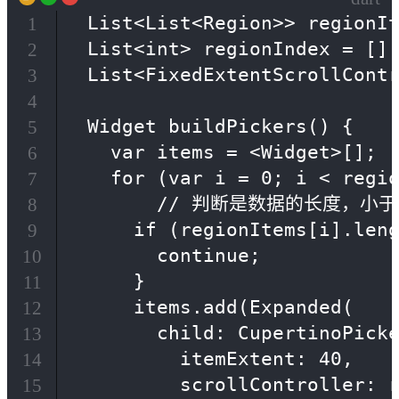
  List<List<Region>> regionIt
1
  List<int> regionIndex = [];
2
  List<FixedExtentScrollContr
3
4
  Widget buildPickers() {

5
    var items = <Widget>[];

6
    for (var i = 0; i < regio
7
        // 判断是数据的长度，小
8
      if (regionItems[i].leng
9
        continue;

10
      }

11
      items.add(Expanded(

12
        child: CupertinoPicke
13
          itemExtent: 40,

14
          scrollController: r
15