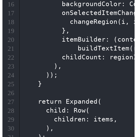
          backgroundColor: Co
16
          onSelectedItemChang
17
            changeRegion(i, i
18
          },

19
          itemBuilder: (conte
20
              buildTextItem(r
21
          childCount: regionI
22
        ),

23
      ));

24
    }

25
26
    return Expanded(

27
      child: Row(

28
        children: items,

29
      ),

30