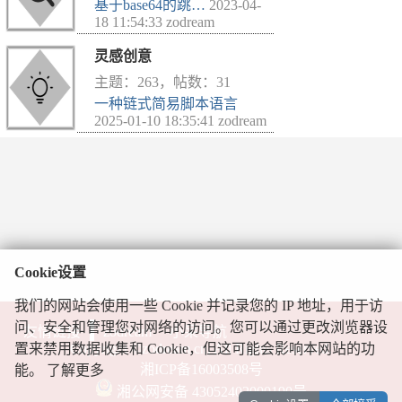
基于base64的跳…
2023-04-
18 11:54:33 zodream
灵感创意
主题：263，帖数：31
一种链式简易脚本语言
2025-01-10 18:35:41 zodream
Cookie设置
我们的网站会使用一些 Cookie 并记录您的 IP 地址，用于访
问、安全和管理您对网络的访问。您可以通过更改浏览器设
友情链接
zodream
小呆导航
Copyright ©zodream.cn, All Rights Reserved.
置来禁用数据收集和 Cookie，但这可能会影响本网站的功
湘ICP备16003508号
能。
了解更多
湘公网安备 43052402000190号