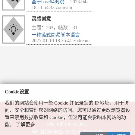
基于base64的跳…
2023-04-
18 11:54:33 zodream
灵感创意
主题：263，帖数：31
一种链式简易脚本语言
2025-01-10 18:35:41 zodream
Cookie设置
我们的网站会使用一些 Cookie 并记录您的 IP 地址，用于访
问、安全和管理您对网络的访问。您可以通过更改浏览器设
友情链接
zodream
小呆导航
Copyright ©zodream.cn, All Rights Reserved.
置来禁用数据收集和 Cookie，但这可能会影响本网站的功
湘ICP备16003508号
能。
了解更多
湘公网安备 43052402000190号