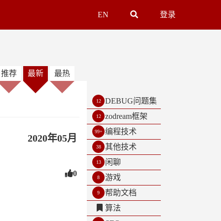
EN
登录
推荐
最新
最热
DEBUG问题集
12
zodream框架
12
编程技术
99+
2020年05月
其他技术
38
闲聊
13
0
游戏
8
帮助文档
9
算法