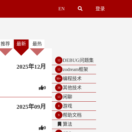
EN
登录
推荐
最新
最热
DEBUG问题集
12
2025年12月
zodream框架
12
编程技术
99+
0
其他技术
38
闲聊
13
2025年09月
游戏
8
帮助文档
9
算法
0