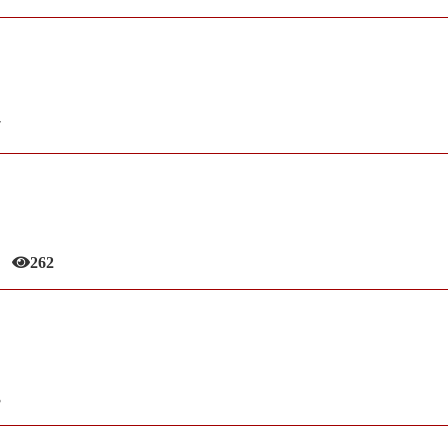
7
262
3