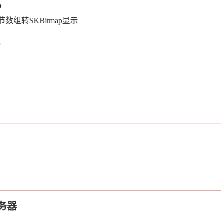
p
数组转SKBitmap显示
4
服务器