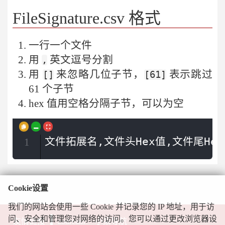
FileSignature.csv 格式
一行一个文件
用
英文逗号分割
,
用
来忽略几位子节，
表示跳过
[]
[61]
61 个子节
hex 值用空格分隔子节，可以为空
文件拓展名,文件头Hex值,文件尾He
1
Cookie设置
我们的网站会使用一些 Cookie 并记录您的 IP 地址，用于访
问、安全和管理您对网络的访问。您可以通过更改浏览器设
友情链接
zodream
小呆导航